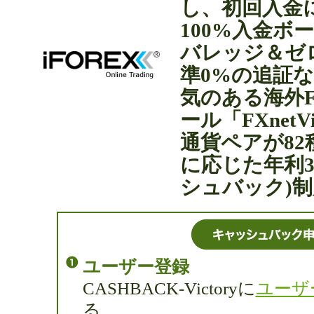
し、初回入金
100%入金ボ
バレッジ＆ゼ
準0%の追証
気のある海外
ール「FXnet
通貨ペアが8
に応じた年利
シュバック)
ユーザー登録
CASHBACK-Victoryに
ユーザ
る。