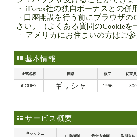
・ iForex社の独自ボーナスとの
・口座開設を行う前にブラウザのCo
さい。（よくある質問のCookie
・ アメリカにお住まいの方はご
基本情報
正式名称
国籍
設立
従業員
ギリシャ
iFOREX
1996
300
サービス概要
キャッシュ
口座種別
最低入金額
取引単位