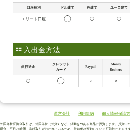
口座種別
ドル建て
円建て
ユーロ建て
◯
エリート口座
◯
◯
入出金方法
クレジット
Money
銀行送金
Paypal
カード
Bookers
◯
◯
×
×
運営会社
|
利用規約
|
個人情報保護
外国為替証拠金取引は、外国為替（外貨）など、値動きのある商品に投資します。投資中の
場合、平日24時間、常時取引が行われているため、常時価格変動している可能性がありま